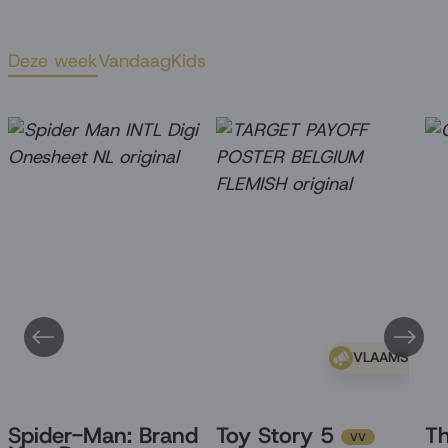
Deze week
Vandaag
Kids
VLAAMS
Spider-Man: Brand
Toy Story 5
T
VV