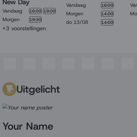
New Day
Va
Vandaag
16:00
Vandaag
16:00
19:00
Mo
Morgen
14:00
Morgen
19:30
do 13/08
14:00
+3 voorstellingen
Uitgelicht
Your Name